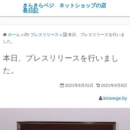
コ
きらきらベジ ネットショップの店
長日記
ン
テ
ン
ツ
ホーム
»
プレスリリース
»
本日、プレスリリースを行いま
へ
した。
ス
キ
本日、プレスリリースを行いまし
ッ
た。
プ
2021年8月31日
2021年9月6日
kiravege.by