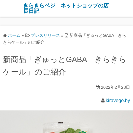
コ
きらきらベジ ネットショップの店
長日記
ン
テ
ン
ツ
ホーム
»
プレスリリース
»
新商品「ぎゅっとGABA きら
へ
きらケール」のご紹介
ス
キ
新商品「ぎゅっとGABA きらきら
ッ
ケール」のご紹介
プ
2022年2月28日
kiravege.by