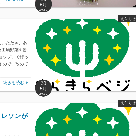
6月
2020
お知らせ
用いただき、あ
物工場野菜を皆
ョップ」で行っ
すので、改めて
続きを読む
28
5月
2020
お知らせ
クレソンが