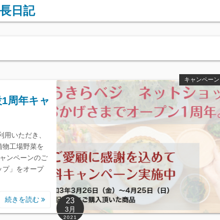
長日記
キャンペーン
1周年キャ
利用いただき、
植物工場野菜を
ャンペーンのご
ップ」をオープ
続きを読む
23
3月
2021