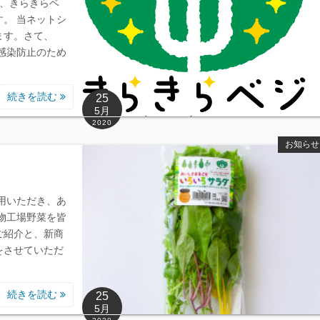
も、きらきらベ
。 当ネットシ
ます。さて、
感染防止のため
続きを読む
25
5月
2020
お知らせ
用いただき、あ
物工場野菜を皆
ご紹介と、新商
をさせていただ
続きを読む
25
5月