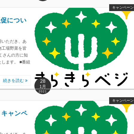
キャンペーン
販促につい
用いただき、あ
物工場野菜を皆
くさんの方に知
します。 ■番組
続きを読む
28
1月
2021
キャンペーン
トキャンペ