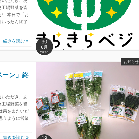
用いただき、あ
物工場野菜を皆
が、本日で「お
はいったん終了
続きを読む
30
6月
2020
お知らせ
ペーン」終
用いただき、あ
物工場野菜を皆
は県をまたいだ
思うように営業
続きを読む
19