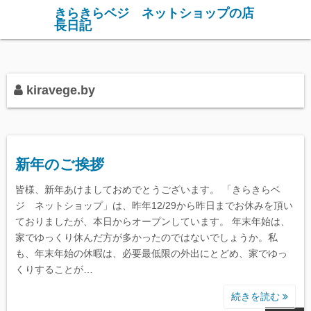
コ
きらきらベジ ネットショップの店
長日記
ン
テ
ン
ツ
kiravege.by
へ
ス
キ
ッ
新年のご挨拶
プ
皆様、新年あけましておめでとうございます。 「きらきらベ
ジ ネットショップ」は、昨年12/29から昨日までお休みを頂い
ておりましたが、本日からオープンしています。 年末年始は、
家でゆっくり休んだ方が多かったのではないでしょうか。私
も、年末年始の休暇は、必要最低限の外出にとどめ、家でゆっ
くりすることが…
続きを読む