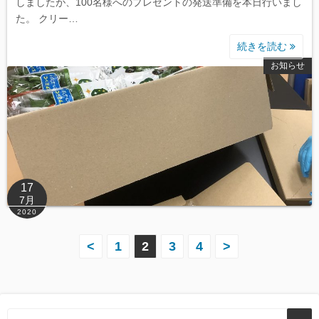
しましたが、100名様へのプレゼントの発送準備を本日行いまし
た。 クリー…
続きを読む
お知らせ
17
7月
2020
投
<
1
2
3
4
>
稿
の